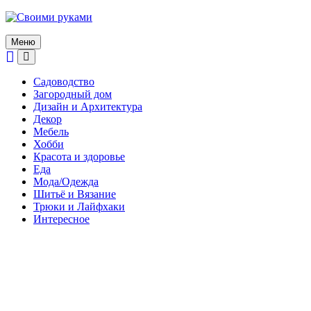
Skip
to
content
Меню
Садоводство
Загородный дом
Дизайн и Архитектура
Декор
Мебель
Хобби
Красота и здоровье
Еда
Мода/Одежда
Шитьё и Вязание
Трюки и Лайфхаки
Интересное