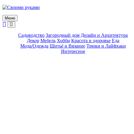
Skip
to
content
Меню
Садоводство
Загородный дом
Дизайн и Архитектура
Декор
Мебель
Хобби
Красота и здоровье
Еда
Мода/Одежда
Шитьё и Вязание
Трюки и Лайфхаки
Интересное