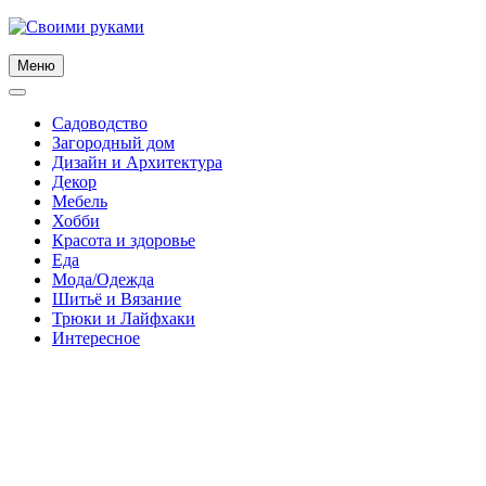
Skip
to
content
Меню
Садоводство
Загородный дом
Дизайн и Архитектура
Декор
Мебель
Хобби
Красота и здоровье
Еда
Мода/Одежда
Шитьё и Вязание
Трюки и Лайфхаки
Интересное