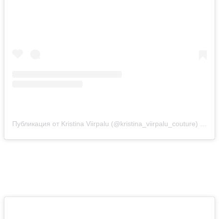
Публикация от Kristina Viirpalu (@kristina_viirpalu_couture)
25 Ян