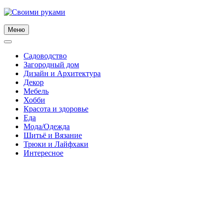
Skip
to
content
Меню
Садоводство
Загородный дом
Дизайн и Архитектура
Декор
Мебель
Хобби
Красота и здоровье
Еда
Мода/Одежда
Шитьё и Вязание
Трюки и Лайфхаки
Интересное