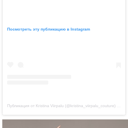
Посмотреть эту публикацию в Instagram
Публикация от Kristina Viirpalu (@kristina_viirpalu_couture)
12 Ав