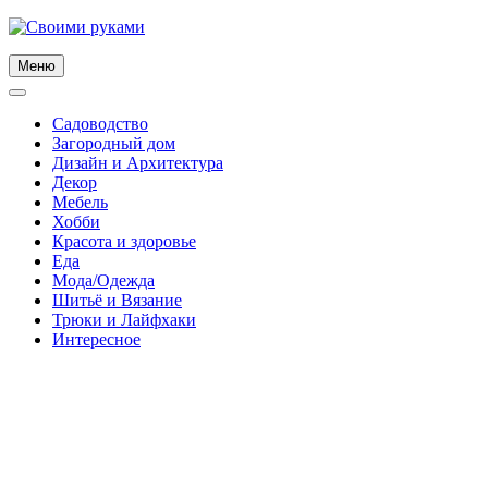
Skip
to
content
Меню
Садоводство
Загородный дом
Дизайн и Архитектура
Декор
Мебель
Хобби
Красота и здоровье
Еда
Мода/Одежда
Шитьё и Вязание
Трюки и Лайфхаки
Интересное