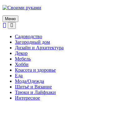
Skip
to
content
Меню
Садоводство
Загородный дом
Дизайн и Архитектура
Декор
Мебель
Хобби
Красота и здоровье
Еда
Мода/Одежда
Шитьё и Вязание
Трюки и Лайфхаки
Интересное