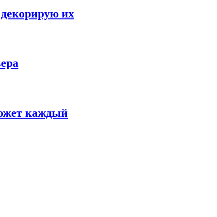
 декорирую их
ьера
может каждый