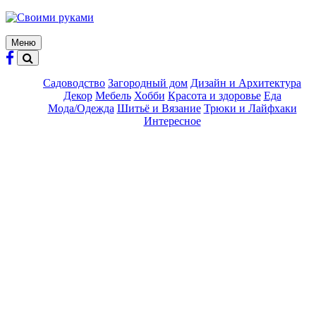
Skip
to
content
Меню
Садоводство
Загородный дом
Дизайн и Архитектура
Декор
Мебель
Хобби
Красота и здоровье
Еда
Мода/Одежда
Шитьё и Вязание
Трюки и Лайфхаки
Интересное