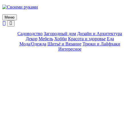
Skip
to
content
Меню
Садоводство
Загородный дом
Дизайн и Архитектура
Декор
Мебель
Хобби
Красота и здоровье
Еда
Мода/Одежда
Шитьё и Вязание
Трюки и Лайфхаки
Интересное