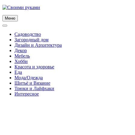
Skip
to
content
Меню
Садоводство
Загородный дом
Дизайн и Архитектура
Декор
Мебель
Хобби
Красота и здоровье
Еда
Мода/Одежда
Шитьё и Вязание
Трюки и Лайфхаки
Интересное