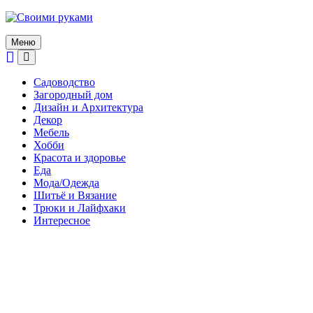
Skip
to
content
Меню
Садоводство
Загородный дом
Дизайн и Архитектура
Декор
Мебель
Хобби
Красота и здоровье
Еда
Мода/Одежда
Шитьё и Вязание
Трюки и Лайфхаки
Интересное