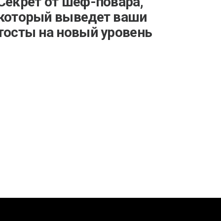
Секрет от шеф-повара,
который выведет ваши
тосты на новый уровень