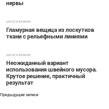
нервы
ШИТЬЁ И ВЯЗАНИЕ
Гламурная вещица из лоскутков
ткани с рельефными линиями
ШИТЬЁ И ВЯЗАНИЕ
Неожиданный вариант
использования швейного мусора.
Крутое решение, практичный
результат
Навигация
Предыдущие записи
по
записям