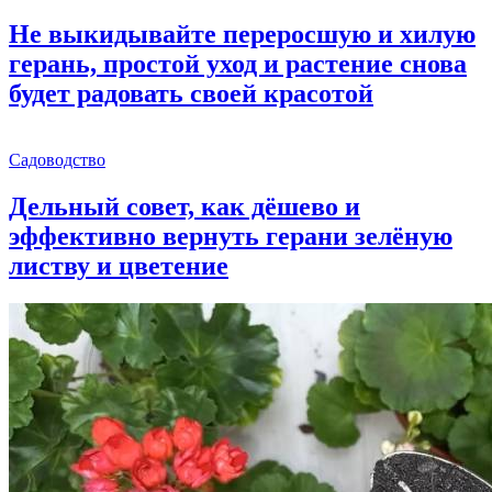
Не выкидывайте переросшую и хилую
герань, простой уход и растение снова
будет радовать своей красотой
Садоводство
Дельный совет, как дёшево и
эффективно вернуть герани зелёную
листву и цветение