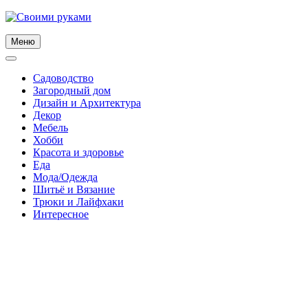
Skip
to
content
Меню
Садоводство
Загородный дом
Дизайн и Архитектура
Декор
Мебель
Хобби
Красота и здоровье
Еда
Мода/Одежда
Шитьё и Вязание
Трюки и Лайфхаки
Интересное