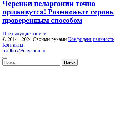
Черенки пеларгонии точно
приживутся! Размножьте герань
проверенным способом
Навигация
Предыдущие записи
© 2014 - 2024 Своими руками
Конфиденциальность
по
Контакты
записям
mailbox@cpykami.ru
Найти: