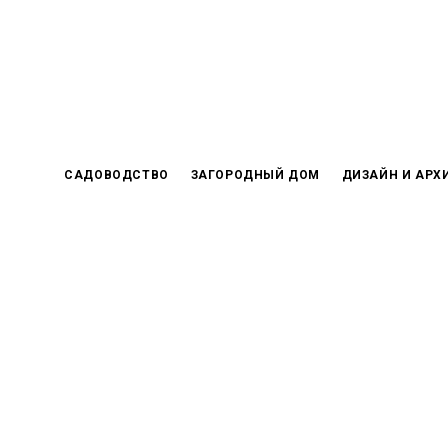
Skip
to
content
САДОВОДСТВО
ЗАГОРОДНЫЙ ДОМ
ДИЗАЙН И АРХ