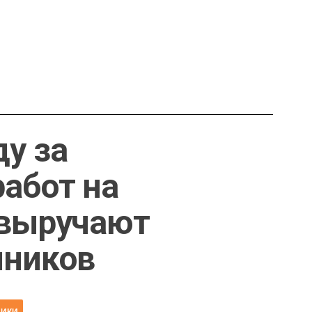
ду за
работ на
 выручают
чников
НИКИ