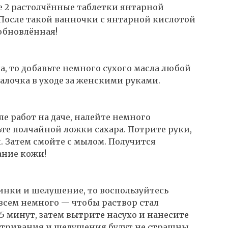
е 2 растолчённые таблетки янтарной
 После такой ванночки с янтарной кислотой
 обновлённая!
ла, то добавьте немного сухого масла любой
алочка в уходе за женскими руками.
ле работ на даче, налейте немного
ьте полчайной ложки сахара. Потрите руки,
я. Затем смойте с мылом. Получится
ание кожи!
щинки и шелушение, то воспользуйтесь
всем немного — чтобы раствор стал
15 минут, затем вытрите насухо и нанесите
етривания и шелушения будут не страшны