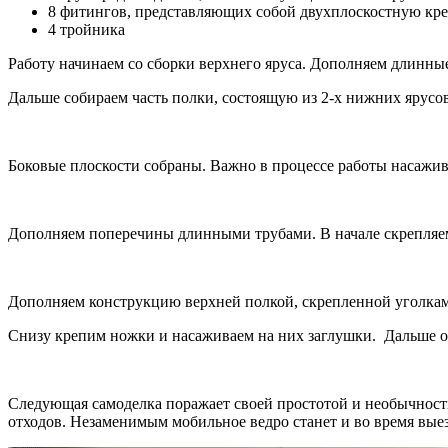
8 фитингов, представляющих собой двухплоскостную кр
4 тройника
Работу начинаем со сборки верхнего яруса. Дополняем длинны
Дальше собираем часть полки, состоящую из 2-х нижних ярусов
Боковые плоскости собраны. Важно в процессе работы насаживат
Дополняем поперечины длинными трубами. В начале скрепляем 
Дополняем конструкцию верхней полкой, скрепленной уголка
Снизу крепим ножки и насаживаем на них заглушки. Дальше ос
Следующая самоделка поражает своей простотой и необычност
отходов. Незаменимым мобильное ведро станет и во время выез