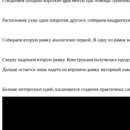
Соединяем попарно короткие фрагменты при помощи тройнико
Расположив узлы один напротив другого, собираем квадратную
Собираем вторую рамку аналогично первой. В одну из рамок в
Сверху надеваем вторую рамку. Конструкция получилась преде
Дальше остается лишь надеть на верхнюю рамку мусорный паке
Больше интересных идей, касающихся создания практичных са