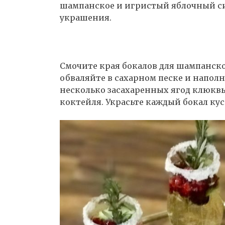
шампанское и игристый яблочный си
украшения.
Смочите края бокалов для шампанск
обваляйте в сахарном песке и напол
несколько засахаренных ягод клюквы
коктейля. Украсьте каждый бокал ку