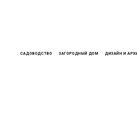
Skip
to
content
САДОВОДСТВО
ЗАГОРОДНЫЙ ДОМ
ДИЗАЙН И АРХ