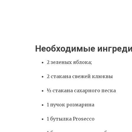
Необходимые ингреди
2 зеленых яблока;
2 стакана свежей клюквы
½ стакана сахарного песка
1 пучок розмарина
1 бутылка Prosecco