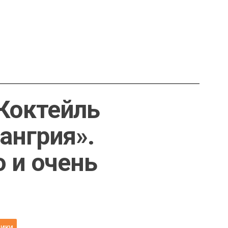
Коктейль
ангрия».
о и очень
НИКИ