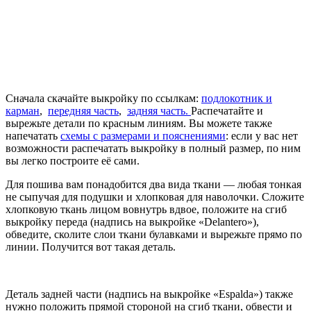
Сначала скачайте выкройку по ссылкам:
подлокотник и
карман
,
передняя часть
,
задняя часть.
Распечатайте и
вырежьте детали по красным линиям. Вы можете также
напечатать
схемы с размерами и пояснениями
: если у вас нет
возможности распечатать выкройку в полный размер, по ним
вы легко построите её сами.
Для пошива вам понадобится два вида ткани — любая тонкая
не сыпучая для подушки и хлопковая для наволочки. Сложите
хлопковую ткань лицом вовнутрь вдвое, положите на сгиб
выкройку переда (надпись на выкройке «Delantero»),
обведите, сколите слои ткани булавками и вырежьте прямо по
линии. Получится вот такая деталь.
Деталь задней части (надпись на выкройке «Espalda») также
нужно положить прямой стороной на сгиб ткани, обвести и