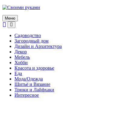
Skip
to
content
Меню
Садоводство
Загородный дом
Дизайн и Архитектура
Декор
Мебель
Хобби
Красота и здоровье
Еда
Мода/Одежда
Шитьё и Вязание
Трюки и Лайфхаки
Интересное