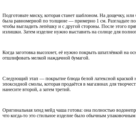
Подготовьте миску, которая станет шаблоном. На дощечку, или
была равномерной по толщине — примерно 1 см. Разгладьте пов
чтобы выгладить лепёшку и с другой стороны. После этого п
излишки. Затем изделие нужно выставить на солнце для полно
Когда заготовка высохнет, её нужно покрыть шпатлёвкой на о
отшлифовать мелкой наждачной бумагой.
Следующий этап — покрытие блюда белой латексной краской н
эпоксидной смолы, которая продаётся в магазинах для творчес
нанесите второй, а затем третий.
Оригинальная хенд мейд чаша готова: она полностью водонепро
что когда-то это стильное изделие было обычным упаковочным