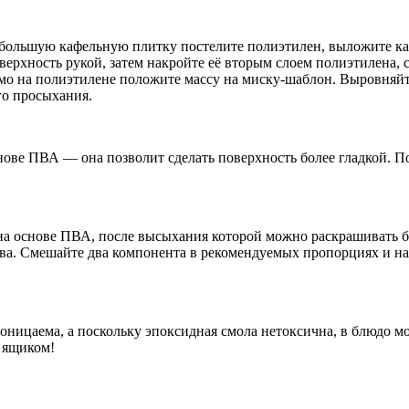
 большую кафельную плитку постелите полиэтилен, выложите кар
ерхность рукой, затем накройте её вторым слоем полиэтилена, 
рямо на полиэтилене положите массу на миску-шаблон. Выровня
го просыхания.
снове ПВА — она позволит сделать поверхность более гладкой. 
а основе ПВА, после высыхания которой можно раскрашивать бл
тва. Смешайте два компонента в рекомендуемых пропорциях и на
ницаема, а поскольку эпоксидная смола нетоксична, в блюдо мож
 ящиком!