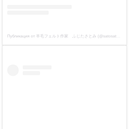
Публикация от 羊毛フェルト作家 ふじたさとみ (@satosatoyoumouclub)