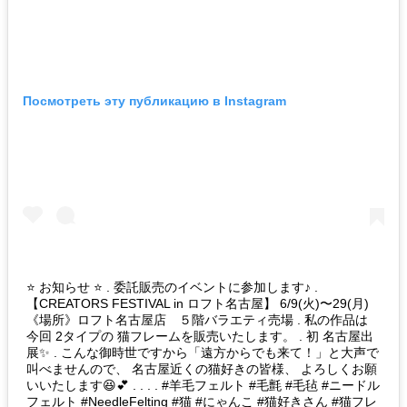
Посмотреть эту публикацию в Instagram
⭐ お知らせ ⭐ . 委託販売のイベントに参加します♪ .
【CREATORS FESTIVAL in ロフト名古屋】 6/9(火)〜29(月)
《場所》ロフト名古屋店 ５階バラエティ売場 . 私の作品は
今回 2タイプの 猫フレームを販売いたします。 . 初 名古屋出
展✨ . こんな御時世ですから「遠方からでも来て！」と大声で
叫べませんので、 名古屋近くの猫好きの皆様、 よろしくお願
いいたします😆💕 . . . . #羊毛フェルト #毛氈 #毛毡 #ニードル
フェルト #NeedleFelting #猫 #にゃんこ #猫好きさん #猫フレ