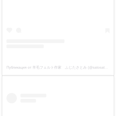
Публикация от 羊毛フェルト作家 ふじたさとみ (@satosatoyoumouclub)