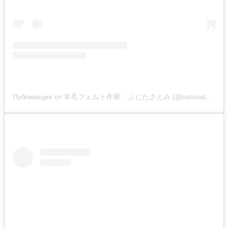
Публикация от 羊毛フェルト作家 ふじたさとみ (@satosatoyoumouclub)