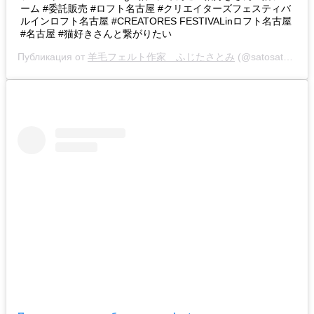
ーム #委託販売 #ロフト名古屋 #クリエイターズフェスティバ
ルインロフト名古屋 #CREATORES FESTIVALinロフト名古屋
#名古屋 #猫好きさんと繋がりたい
Публикация от
羊毛フェルト作家 ふじたさとみ
(@satosatoyoumouclub)