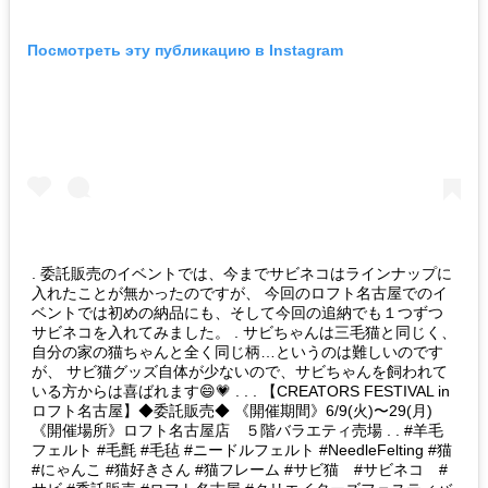
Посмотреть эту публикацию в Instagram
. 委託販売のイベントでは、今までサビネコはラインナップに
入れたことが無かったのですが、 今回のロフト名古屋でのイ
ベントでは初めの納品にも、そして今回の追納でも１つずつ
サビネコを入れてみました。 . サビちゃんは三毛猫と同じく、
自分の家の猫ちゃんと全く同じ柄…というのは難しいのです
が、 サビ猫グッズ自体が少ないので、サビちゃんを飼われて
いる方からは喜ばれます😄💗 . . . 【CREATORS FESTIVAL in
ロフト名古屋】◆委託販売◆ 《開催期間》6/9(火)〜29(月)
《開催場所》ロフト名古屋店 ５階バラエティ売場 . . #羊毛
フェルト #毛氈 #毛毡 #ニードルフェルト #NeedleFelting #猫
#にゃんこ #猫好きさん #猫フレーム #サビ猫 #サビネコ #