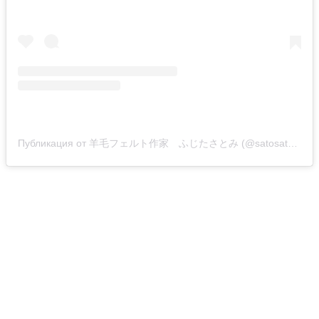
Публикация от 羊毛フェルト作家 ふじたさとみ (@satosatoyoumouclub)