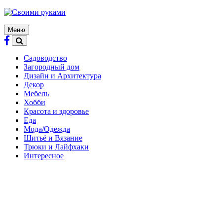
Skip
to
content
Меню
Садоводство
Загородный дом
Дизайн и Архитектура
Декор
Мебель
Хобби
Красота и здоровье
Еда
Мода/Одежда
Шитьё и Вязание
Трюки и Лайфхаки
Интересное