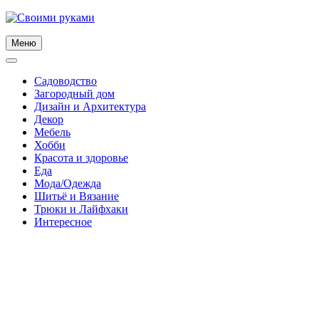
Skip
to
content
Меню
Садоводство
Загородный дом
Дизайн и Архитектура
Декор
Мебель
Хобби
Красота и здоровье
Еда
Мода/Одежда
Шитьё и Вязание
Трюки и Лайфхаки
Интересное