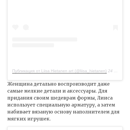
Публикация от Liisa Hietanen art (@liisa_hietanen)
24 Фев 2018 в 1:47 PST
Женщина детально воспроизводит даже
самые мелкие детали и аксессуары. Для
придания своим шедеврам формы, Лииса
использует специальную арматуру, а затем
набивает вязаную основу наполнителем для
мягких игрушек.