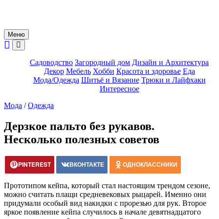
Меню
Садоводство
Загородный дом
Дизайн и Архитектура
Декор
Мебель
Хобби
Красота и здоровье
Еда
Мода/Одежда
Шитьё и Вязание
Трюки и Лайфхаки
Интересное
Мода
/
Одежда
Дерзкое пальто без рукавов.
Несколько полезных советов
PINTEREST
ВКОНТАКТЕ
ОДНОКЛАССНИКИ
Прототипом кейпа, который стал настоящим трендом сезоне,
можно считать плащи средневековых рыцарей. Именно они
придумали особый вид накидки с прорезью для рук. Второе
яркое появление кейпа случилось в начале девятнадцатого