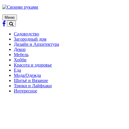
Skip
to
content
Меню
Садоводство
Загородный дом
Дизайн и Архитектура
Декор
Мебель
Хобби
Красота и здоровье
Еда
Мода/Одежда
Шитьё и Вязание
Трюки и Лайфхаки
Интересное