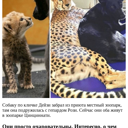
Собаку по кличке Дейзи забрал из приюта местный зоопарк,
там она подружилась с гепардом Рози. Сейчас они оба живут
в зоопарке Цинциннати.
Они просто очаровательны. Интересно, о чем